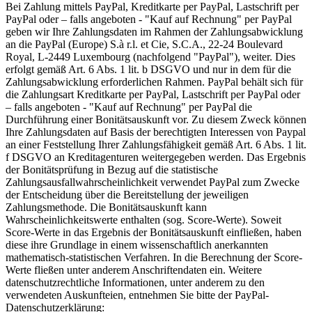
Bei Zahlung mittels PayPal, Kreditkarte per PayPal, Lastschrift per
PayPal oder – falls angeboten - "Kauf auf Rechnung" per PayPal
geben wir Ihre Zahlungsdaten im Rahmen der Zahlungsabwicklung
an die PayPal (Europe) S.à r.l. et Cie, S.C.A., 22-24 Boulevard
Royal, L-2449 Luxembourg (nachfolgend "PayPal"), weiter. Dies
erfolgt gemäß Art. 6 Abs. 1 lit. b DSGVO und nur in dem für die
Zahlungsabwicklung erforderlichen Rahmen. PayPal behält sich für
die Zahlungsart Kreditkarte per PayPal, Lastschrift per PayPal oder
– falls angeboten - "Kauf auf Rechnung" per PayPal die
Durchführung einer Bonitätsauskunft vor. Zu diesem Zweck können
Ihre Zahlungsdaten auf Basis der berechtigten Interessen von Paypal
an einer Feststellung Ihrer Zahlungsfähigkeit gemäß Art. 6 Abs. 1 lit.
f DSGVO an Kreditagenturen weitergegeben werden. Das Ergebnis
der Bonitätsprüfung in Bezug auf die statistische
Zahlungsausfallwahrscheinlichkeit verwendet PayPal zum Zwecke
der Entscheidung über die Bereitstellung der jeweiligen
Zahlungsmethode. Die Bonitätsauskunft kann
Wahrscheinlichkeitswerte enthalten (sog. Score-Werte). Soweit
Score-Werte in das Ergebnis der Bonitätsauskunft einfließen, haben
diese ihre Grundlage in einem wissenschaftlich anerkannten
mathematisch-statistischen Verfahren. In die Berechnung der Score-
Werte fließen unter anderem Anschriftendaten ein. Weitere
datenschutzrechtliche Informationen, unter anderem zu den
verwendeten Auskunfteien, entnehmen Sie bitte der PayPal-
Datenschutzerklärung: