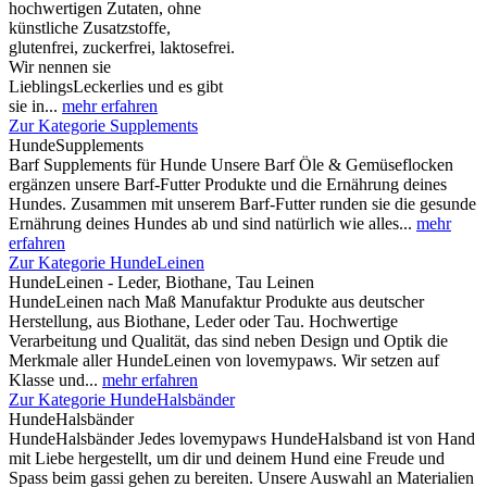
hochwertigen Zutaten, ohne
künstliche Zusatzstoffe,
glutenfrei, zuckerfrei, laktosefrei.
Wir nennen sie
LieblingsLeckerlies und es gibt
sie in...
mehr erfahren
Zur Kategorie Supplements
HundeSupple­ments
Barf Supplements für Hunde Unsere Barf Öle & Gemüseflocken
ergänzen unsere Barf-Futter Produkte und die Ernährung deines
Hundes. Zusammen mit unserem Barf-Futter runden sie die gesunde
Ernährung deines Hundes ab und sind natürlich wie alles...
mehr
erfahren
Zur Kategorie HundeLeinen
HundeLeinen - Leder, Biothane, Tau Leinen
HundeLeinen nach Maß Manufaktur Produkte aus deutscher
Herstellung, aus Biothane, Leder oder Tau. Hochwertige
Verarbeitung und Qualität, das sind neben Design und Optik die
Merkmale aller HundeLeinen von lovemypaws. Wir setzen auf
Klasse und...
mehr erfahren
Zur Kategorie HundeHalsbänder
HundeHalsbänder
HundeHalsbänder Jedes lovemypaws HundeHalsband ist von Hand
mit Liebe hergestellt, um dir und deinem Hund eine Freude und
Spass beim gassi gehen zu bereiten. Unsere Auswahl an Materialien