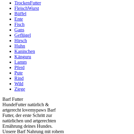
TrockenFutter
FleischWurst
Büffel
Ente
Fisch
Gans
Geflügel
Hirsch
Huhn
Kaninchen
Känguru
Lamm
Pferd
Pute
Rind
Wild
Ziege
Barf Futter
HundeFutter natürlich &
artgerecht lovemypaws Barf
Futter, der erste Schritt zur
natürlichen und artgerechten
Ernährung deines Hundes.
Unsere Barf Nahrung mit rohem