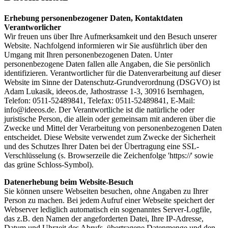
Erhebung personenbezogener Daten, Kontaktdaten
Verantworlicher
Wir freuen uns über Ihre Aufmerksamkeit und den Besuch unserer
Website. Nachfolgend informieren wir Sie ausführlich über den
Umgang mit Ihren personenbezogenen Daten. Unter
personenbezogene Daten fallen alle Angaben, die Sie persönlich
identifizieren. Verantwortlicher für die Datenverarbeitung auf dieser
Website im Sinne der Datenschutz-Grundverordnung (DSGVO) ist
Adam Lukasik, ideeos.de, Jathostrasse 1-3, 30916 Isernhagen,
Telefon: 0511-52489841, Telefax: 0511-52489841, E-Mail:
info@ideeos.de. Der Verantwortliche ist die natürliche oder
juristische Person, die allein oder gemeinsam mit anderen über die
Zwecke und Mittel der Verarbeitung von personenbezogenen Daten
entscheidet. Diese Website verwendet zum Zwecke der Sicherheit
und des Schutzes Ihrer Daten bei der Übertragung eine SSL-
Verschlüsselung (s. Browserzeile die Zeichenfolge 'https://' sowie
das grüne Schloss-Symbol).
Datenerhebung beim Website-Besuch
Sie können unsere Webseiten besuchen, ohne Angaben zu Ihrer
Person zu machen. Bei jedem Aufruf einer Webseite speichert der
Webserver lediglich automatisch ein sogenanntes Server-Logfile,
das z.B. den Namen der angeforderten Datei, Ihre IP-Adresse,
Datum und Uhrzeit des Abrufs, übertragene Datenmenge und den