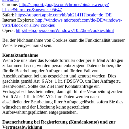
Chrome:
http://support.google.com/chrome/bin/answer.py?
hl=de&hlrm=en&answer=95647
Safari:
https://support.apple.com/kb/ph21411?locale=de_DE
Internet Explorer:
http://windows.microsoft.com/de-DE/windows-
vista/Block-or-allow-cookies
Opera:
http://help.opera.com/Windows/10.20/de/cookies.html
Bei der Nichtannahme von Cookies kann die Funktionalität unserer
Website eingeschränkt sein.
Kontaktaufnahme
Wenn Sie uns über das Kontaktformular oder per E-Mail Anfragen
zukommen lassen, werden personenbezogene Daten erhoben, die
für die Bearbeitung der Anfrage und für den Fall von
Anschlussfragen bei uns gespeichert und genutzt werden. Dies
geschieht gemäß Art. 6 Abs. 1 lit. f DSGVO, um Ihre Anfrage zu
Beantworten. Sollte das Ziel Ihrer Kontaktanfrage ein
Vertragsabschluss beinhalten, dann gilt für die Verarbeitung zudem
Art. 6 Abs. 1 lit. b DSGVO. Ihre Daten werden nach
abschließender Bearbeitung Ihrer Anfrage gelöscht, sofern Sie dies
wünschen und der Löschung keine gesetzlichen
Aufbewahrungspflichten entgegenstehen.
Datenerhebung bei Registrierung (Kundenkonto) und zur
Vertragsabwicklung