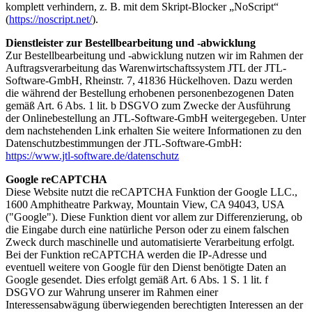
komplett verhindern, z. B. mit dem Skript-Blocker „NoScript“
(
https://noscript.net/
).
Dienstleister zur Bestellbearbeitung und -abwicklung
Zur Bestellbearbeitung und -abwicklung nutzen wir im Rahmen der
Auftragsverarbeitung das Warenwirtschaftssystem JTL der JTL-
Software-GmbH, Rheinstr. 7, 41836 Hückelhoven. Dazu werden
die während der Bestellung erhobenen personenbezogenen Daten
gemäß Art. 6 Abs. 1 lit. b DSGVO zum Zwecke der Ausführung
der Onlinebestellung an JTL-Software-GmbH weitergegeben. Unter
dem nachstehenden Link erhalten Sie weitere Informationen zu den
Datenschutzbestimmungen der JTL-Software-GmbH:
https://www.jtl-software.de/datenschutz
Google reCAPTCHA
Diese Website nutzt die reCAPTCHA Funktion der Google LLC.,
1600 Amphitheatre Parkway, Mountain View, CA 94043, USA
("Google"). Diese Funktion dient vor allem zur Differenzierung, ob
die Eingabe durch eine natürliche Person oder zu einem falschen
Zweck durch maschinelle und automatisierte Verarbeitung erfolgt.
Bei der Funktion reCAPTCHA werden die IP-Adresse und
eventuell weitere von Google für den Dienst benötigte Daten an
Google gesendet. Dies erfolgt gemäß Art. 6 Abs. 1 S. 1 lit. f
DSGVO zur Wahrung unserer im Rahmen einer
Interessensabwägung überwiegenden berechtigten Interessen an der