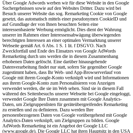
Über Google Adwords werben wir für diese Website in den Google
Suchergebnissen sowie auf den Websites Dritter. Dazu wird bei
Besuch unserer Website das sog. Remarketing Cookie von Google
gesetzt, das automatisch mittels einer pseudonymen CookieID und
auf Grundlage der von Ihnen besuchten Seiten eine
interessenbasierte Werbung ermöglicht. Dies dient der Wahrung
unserer im Rahmen einer Interessensabwägung überwiegenden
berechtigten Interessen an einer optimalen Vermarktung unserer
Webseite gemäß Art. 6 Abs. 1 S. 1 lit. f DSGVO. Nach
Zweckfortfall und Ende des Einsatzes von Google AdWords
Remarketing durch uns werden die in diesem Zusammenhang
erhobenen Daten gelöscht. Eine darüber hinausgehende
Datenverarbeitung findet nur statt, sofern Sie gegenüber Google
zugestimmt haben, dass Ihr Web- und App-Browserverlauf von
Google mit ihrem Google-Konto verknüpft wird und Informationen
aus ihrem Google-Konto zum Personalisieren von Anzeigen
verwendet werden, die sie im Web sehen. Sind sie in diesem Fall
während des Seitenbesuchs unserer Webseite bei Google eingeloggt,
verwendet Google Ihre Daten zusammen mit Google Analytics-
Daten, um Zielgruppenlisten für geräteübergreifendes Remarketing
zu erstellen und zu definieren. Dazu werden Ihre
personenbezogenen Daten von Google vorübergehend mit Google
Analytics-Daten verknüpft, um Zielgruppen zu bilden. Google
AdWords Remarketing ist ein Angebot der Google LLC
(www.google.de). Die Google LLC hat ihren Hauptsitz in den USA