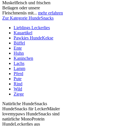
Muskelfleisch und frischen
Beilagen oder unsere
Fleischmenüs mit...
mehr erfahren
Zur Kategorie HundeSnacks
Lieblings Leckerlies
Kauartikel
Pawkies HundeKekse
Büffel
Ente
Huhn
Kaninchen
Lachs
Lamm
Pferd
Pute
Rind
Wild
Ziege
Natürliche HundeSnacks
HundeSnacks für LeckerMäuler
lovemypaws HundeSnacks sind
natürliche MonoProtein
HundeLeckerlies aus