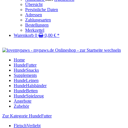
Übersicht
Persönliche Daten
Adressen
Zahlungsarten
Bestellungen
Merkzettel
Warenkorb
0
0,00 € *
Home
HundeFutter
HundeSnacks
Supplements
HundeLeinen
HundeHalsbänder
HundeBetten
HundeSpielzeug
Angebote
Zubehör
Zur Kategorie HundeFutter
FleischVerliebt