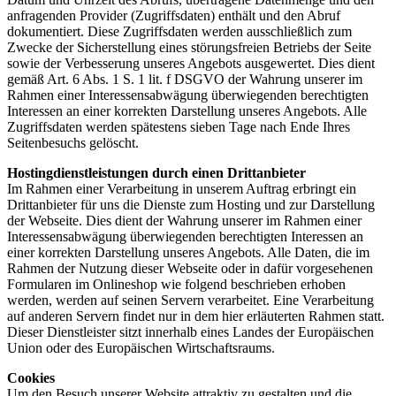
anfragenden Provider (Zugriffsdaten) enthält und den Abruf
dokumentiert. Diese Zugriffsdaten werden ausschließlich zum
Zwecke der Sicherstellung eines störungsfreien Betriebs der Seite
sowie der Verbesserung unseres Angebots ausgewertet. Dies dient
gemäß Art. 6 Abs. 1 S. 1 lit. f DSGVO der Wahrung unserer im
Rahmen einer Interessensabwägung überwiegenden berechtigten
Interessen an einer korrekten Darstellung unseres Angebots. Alle
Zugriffsdaten werden spätestens sieben Tage nach Ende Ihres
Seitenbesuchs gelöscht.
Hostingdienstleistungen durch einen Drittanbieter
Im Rahmen einer Verarbeitung in unserem Auftrag erbringt ein
Drittanbieter für uns die Dienste zum Hosting und zur Darstellung
der Webseite. Dies dient der Wahrung unserer im Rahmen einer
Interessensabwägung überwiegenden berechtigten Interessen an
einer korrekten Darstellung unseres Angebots. Alle Daten, die im
Rahmen der Nutzung dieser Webseite oder in dafür vorgesehenen
Formularen im Onlineshop wie folgend beschrieben erhoben
werden, werden auf seinen Servern verarbeitet. Eine Verarbeitung
auf anderen Servern findet nur in dem hier erläuterten Rahmen statt.
Dieser Dienstleister sitzt innerhalb eines Landes der Europäischen
Union oder des Europäischen Wirtschaftsraums.
Cookies
Um den Besuch unserer Website attraktiv zu gestalten und die