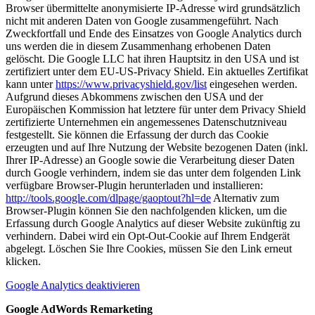
Browser übermittelte anonymisierte IP-Adresse wird grundsätzlich
nicht mit anderen Daten von Google zusammengeführt. Nach
Zweckfortfall und Ende des Einsatzes von Google Analytics durch
uns werden die in diesem Zusammenhang erhobenen Daten
gelöscht. Die Google LLC hat ihren Hauptsitz in den USA und ist
zertifiziert unter dem EU-US-Privacy Shield. Ein aktuelles Zertifikat
kann unter
https://www.privacyshield.gov/list
eingesehen werden.
Aufgrund dieses Abkommens zwischen den USA und der
Europäischen Kommission hat letztere für unter dem Privacy Shield
zertifizierte Unternehmen ein angemessenes Datenschutzniveau
festgestellt. Sie können die Erfassung der durch das Cookie
erzeugten und auf Ihre Nutzung der Website bezogenen Daten (inkl.
Ihrer IP-Adresse) an Google sowie die Verarbeitung dieser Daten
durch Google verhindern, indem sie das unter dem folgenden Link
verfügbare Browser-Plugin herunterladen und installieren:
http://tools.google.com/dlpage/gaoptout?hl=de
Alternativ zum
Browser-Plugin können Sie den nachfolgenden klicken, um die
Erfassung durch Google Analytics auf dieser Website zukünftig zu
verhindern. Dabei wird ein Opt-Out-Cookie auf Ihrem Endgerät
abgelegt. Löschen Sie Ihre Cookies, müssen Sie den Link erneut
klicken.
Google Analytics deaktivieren
Google AdWords Remarketing