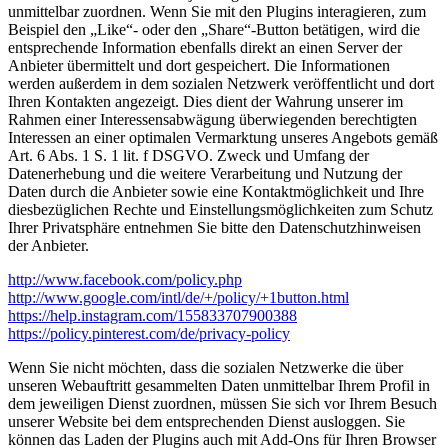
unmittelbar zuordnen. Wenn Sie mit den Plugins interagieren, zum
Beispiel den „Like“- oder den „Share“-Button betätigen, wird die
entsprechende Information ebenfalls direkt an einen Server der
Anbieter übermittelt und dort gespeichert. Die Informationen
werden außerdem in dem sozialen Netzwerk veröffentlicht und dort
Ihren Kontakten angezeigt. Dies dient der Wahrung unserer im
Rahmen einer Interessensabwägung überwiegenden berechtigten
Interessen an einer optimalen Vermarktung unseres Angebots gemäß
Art. 6 Abs. 1 S. 1 lit. f DSGVO. Zweck und Umfang der
Datenerhebung und die weitere Verarbeitung und Nutzung der
Daten durch die Anbieter sowie eine Kontaktmöglichkeit und Ihre
diesbezüglichen Rechte und Einstellungsmöglichkeiten zum Schutz
Ihrer Privatsphäre entnehmen Sie bitte den Datenschutzhinweisen
der Anbieter.
http://www.facebook.com/policy.php
http://www.google.com/intl/de/+/policy/+1button.html
https://help.instagram.com/155833707900388
https://policy.pinterest.com/de/privacy-policy
Wenn Sie nicht möchten, dass die sozialen Netzwerke die über
unseren Webauftritt gesammelten Daten unmittelbar Ihrem Profil in
dem jeweiligen Dienst zuordnen, müssen Sie sich vor Ihrem Besuch
unserer Website bei dem entsprechenden Dienst ausloggen. Sie
können das Laden der Plugins auch mit Add-Ons für Ihren Browser