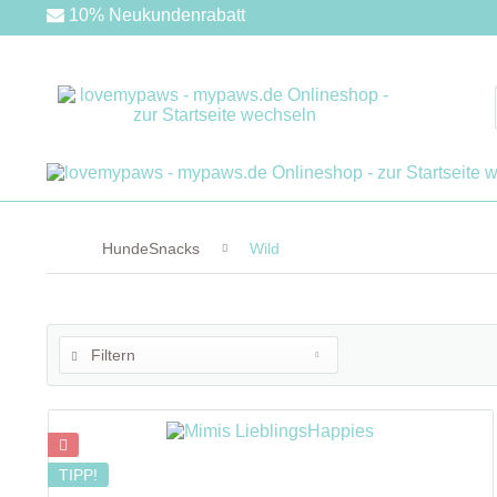
10% Neukundenrabatt
HundeSnacks
Wild
Filtern
TIPP!