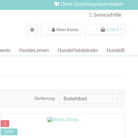
Ohne Geschmacksverstärker
Service/Hilfe
Mein Konto
0,00 € *
ents
HundeLeinen
HundeHalsbänder
HundeBetten
Sortierung:
TIPP!