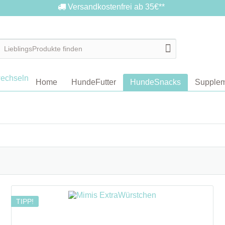
Versandkostenfrei ab 35€**
Home
HundeFutter
HundeSnacks
Supplem
TIPP!