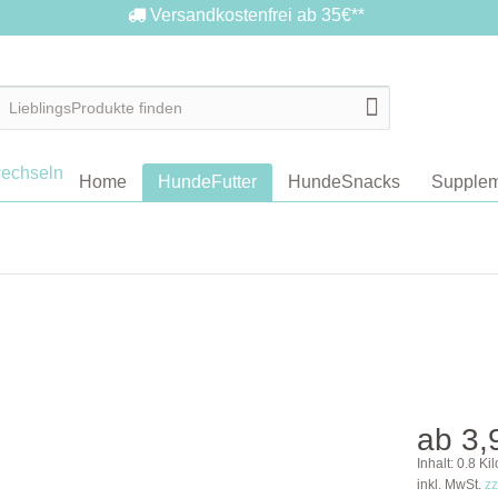
Versandkostenfrei ab 35€**
Home
HundeFutter
HundeSnacks
Supplem
ab 3,
Inhalt:
0.8 Ki
inkl. MwSt.
zz