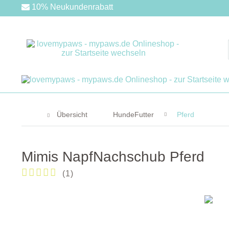
10% Neukundenrabatt
Übersicht
HundeFutter
Pferd
Mimis NapfNachschub Pferd
(
1
)