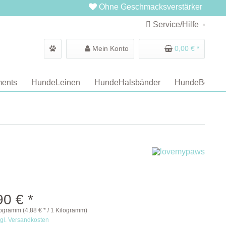
Ohne Geschmacksverstärker
Service/Hilfe
Mein Konto
0,00 € *
ents
HundeLeinen
HundeHalsbänder
HundeBetten
90 € *
logramm (4,88 € * / 1 Kilogramm)
gl. Versandkosten