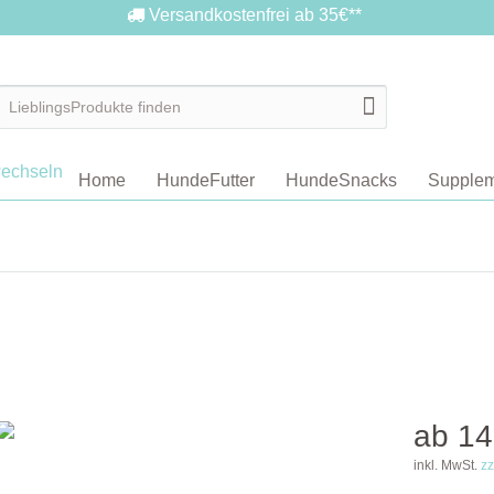
Versandkostenfrei ab 35€**
Home
HundeFutter
HundeSnacks
Supplem
ab 14
inkl. MwSt.
zz