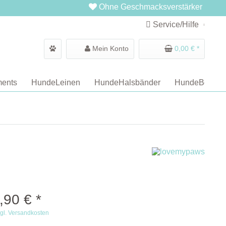
Ohne Geschmacksverstärker
Service/Hilfe
Mein Konto
0,00 € *
ents
HundeLeinen
HundeHalsbänder
HundeBetten
,90 € *
gl. Versandkosten